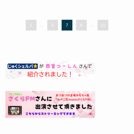
1
...
6
7
8
...
11