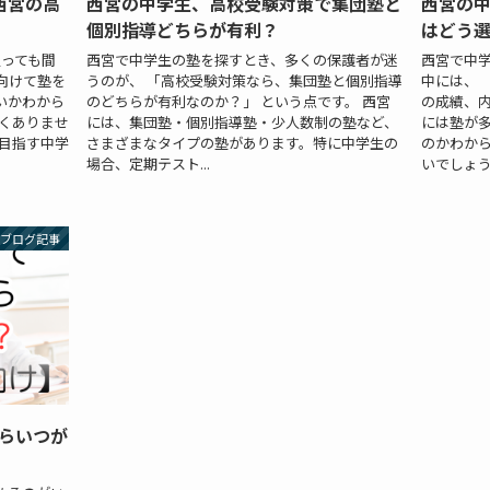
西宮の高
西宮の中学生、高校受験対策で集団塾と
西宮の
個別指導どちらが有利？
はどう
入っても間
西宮で中学生の塾を探すとき、多くの保護者が迷
西宮で中
向けて塾を
うのが、 「高校受験対策なら、集団塾と個別指導
中には、 
いかわから
のどちらが有利なのか？」 という点です。 西宮
の成績、
なくありませ
には、集団塾・個別指導塾・少人数制の塾など、
には塾が
を目指す中学
さまざまなタイプの塾があります。特に中学生の
のかわから
場合、定期テスト...
いでしょうか
ブログ記事
らいつが