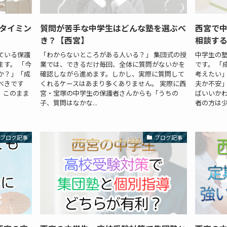
タイミン
質問が苦手な中学生はどんな塾を選ぶべ
西宮で
き？【西宮】
相談す
ている保護
「わからないところがある人いる？」 集団式の授
中学生の
す。 「今
業では、できるだけ毎回、全体に質問がないかを
です。 「
か？」「成
確認しながら進めます。しかし、実際に質問して
考えたい
べきです
くれるケースはあまり多くありません。 実際に西
夫か不安
、このまま
宮・宝塚の中学生の保護者さんからも「うちの
ばいいかわ
子、質問はなかな...
者の方は少な
ブログ記事
ブログ記事