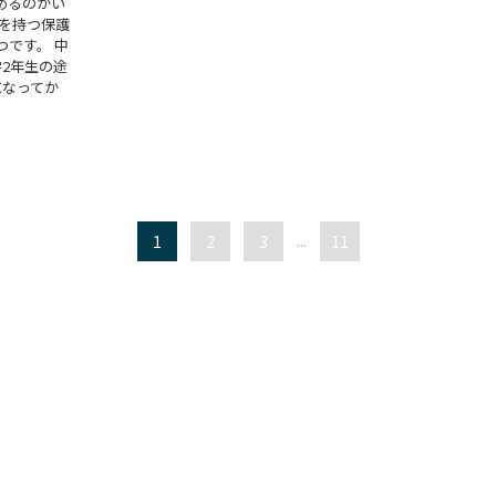
めるのがい
まを持つ保護
です。 中
2年生の途
になってか
1
2
3
...
11