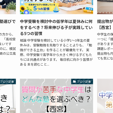
塾選びで
中学受験を検討中の低学年は夏休みに何
提出物
をするべき？将来伸びる子が実践してい
【西宮
る5つの習慣
の方から、
中学生の
 「高校受
一つに「
結論 中学受験を検討している小学1～3年生の夏
よいです
があります
休みは、受験勉強を先取りすることよりも、「勉
たのに、模試
課題レポ
強ができる土台」を作ることが最優先です。 実
庫県の公立高
提出物も
際、中学受験で高学年から大きく伸びる子どもた
ても気になる
ちには共通点があります。 毎日机に向かう習慣が
ある 本を読むこと...
ブログ記事
ブログ記事