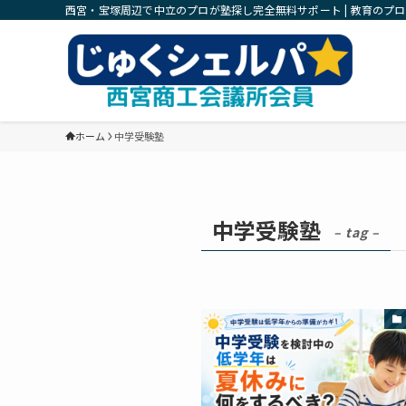
西宮・宝塚周辺で中立のプロが塾探し完全無料サポート | 教育のプ
ホーム
中学受験塾
中学受験塾
– tag –