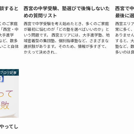
談すると
西宮の中学受験、塾選びで後悔しないた
西宮で
めの質問リスト
最後に
くのご家庭
西宮で中学受験を考え始めたとき、多くのご家庭
西宮エリ
「西宮・中
が最初に悩むのが「どの塾を選べばいいのか」と
常に多く
大手進学
いう問題です。 西宮エリアには、大手進学塾、地
ありません
など、数多
域密着型の集団塾、個別指導塾など、さまざまな
すると、
いこと自体
選択肢があります。そのため、情報が多すぎて、
塾など、数
かえって決めきれ...
多いのは良い
ブログ記事
やってし