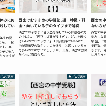
休みに何
西宮でおすすめの学習塾5選｜特徴・料
西宮の
践してい
金・向いている子のタイプまで解説
ない方
西宮でお子さまに合う塾を探している保護者の方
西宮で中
の中には、「西宮には塾が多すぎて、どこを選べ
悩みになる
3年生の夏
ばいいのかわからない」「個別指導がいいのか、
験 塾」と
りも、「勉
地域密着型の塾がいいのか迷う」と感じている方
集団塾、
す。 実
も多いのではないでしょうか。 実際、西宮は教育
きます。 
る子どもた
熱心なご家庭も多...
に思えますが
かう習慣が
ブログ記事
ブログ記事