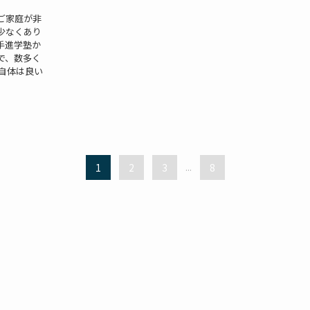
ご家庭が非
少なくあり
手進学塾か
で、数多く
自体は良い
1
2
3
...
8