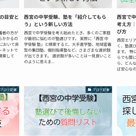
の目安と
西宮の中学受験、塾を「紹介してもら
西宮で
う」という新しい方法
考え方｜
び方
護者の方が
西宮で中学受験を考え始めたとき、多くのご家庭
らかかるの
が最初に悩むのが塾選びです。 実際に「西宮 中
西宮エリ
において非
学受験 塾」と検索すると、大手進学塾、地域密着
く、塾選
ーネットで
型の集団塾、個別指導塾など、さまざまな選択肢
ます。 特
検索して
が出てきます。 選択肢が多いことは一見良いこと
らでも間
のように思えま...
ら、どん
ば安心なのか
ブログ記事
ブログ記事