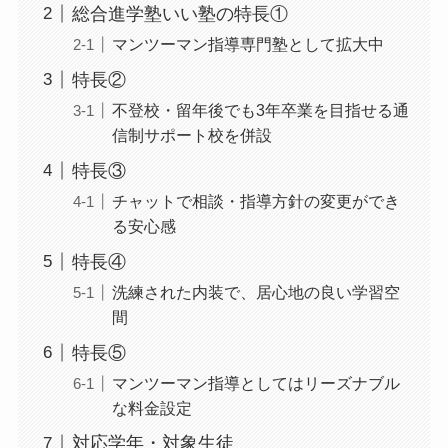
総合進学塾いい塾の特長①
マンツーマン指導専門塾として拡大中
特長②
不登校・留年後でも3年卒業を目指せる通
信制サポート校を併設
特長③
チャットで相談・指導方針の変更ができ
る安心感
特長④
洗練された内装で、居心地の良い学習空
間
特長⑤
マンツーマン指導としてはリーズナブル
な料金設定
対応学年・対象生徒