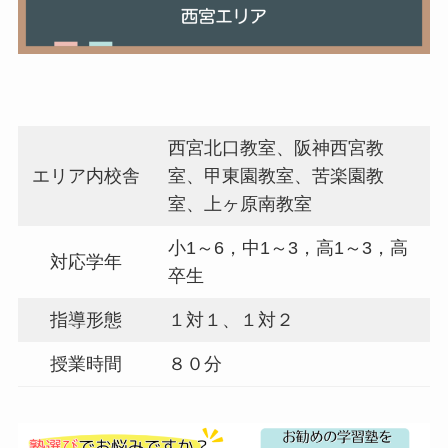
西宮北口教室、阪神西宮教
エリア内校舎
室、甲東園教室、苦楽園教
室、上ヶ原南教室
小1～6，中1～3，高1～3，高
対応学年
卒生
指導形態
１対１、１対２
授業時間
８０分