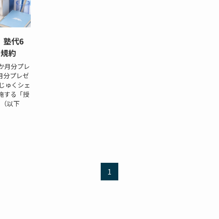
 塾代6
 規約
か月分プレ
月分プレゼ
じゅくシェ
施する「授
」（以下
1