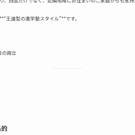
り、西宮だけでなく、近隣地域にお住まいのご家庭からも支持
*“王道型の進学塾スタイル”**です。
策の両立
系的