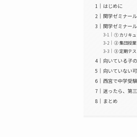
はじめに
関学ゼミナー
関学ゼミナー
① カリキ
② 集団授
③ 定期テ
向いている子
向いていない
西宮で中学受
迷ったら、第
まとめ