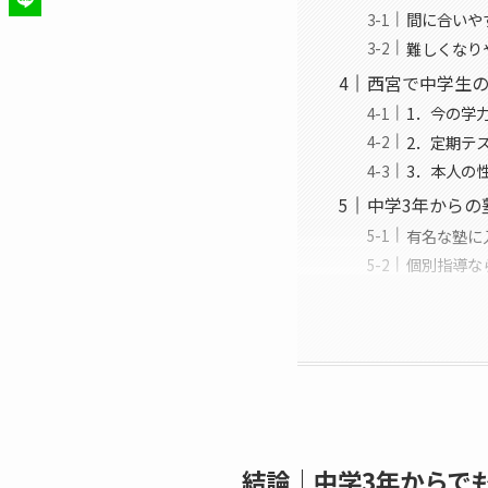
間に合いや
難しくなり
西宮で中学生
1．今の学
2．定期テ
3．本人の
中学3年からの
有名な塾に
個別指導な
結論｜中学3年からで