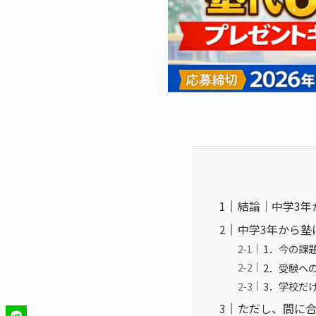
結論｜中学3年
中学3年から塾
1．今の課
2．受験へ
3．学校だ
ただし、間に